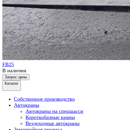
FB25
В наличии
Запрос цены
Каталог
Собственное производство
Автокраны
Автокраны на спецшасси
Короткобазные краны
Вездеходные автокраны
Землеройная техника