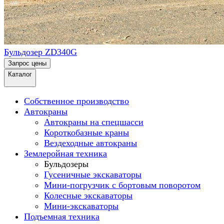
Бульдозер ZD340G
Запрос цены
Каталог
Собственное производство
Автокраны
Автокраны на спецшасси
Короткобазные краны
Вездеходные автокраны
Землеройная техника
Бульдозеры
Гусеничные экскаваторы
Мини-погрузчик с бортовым поворотом
Колесные экскаваторы
Мини-экскаваторы
Подъемная техника